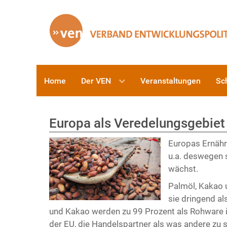
Home
Der VEN
Veranstaltungen
Sc
Europa als Veredelungsgebiet
Europas Ernähr
u.a. deswegen s
wächst.
Palmöl, Kakao u
sie dringend al
und Kakao werden zu 99 Prozent als Rohware im
der EU, die Handelspartner als was andere zu s