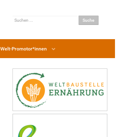
Suchen
Suche
...
-Welt-Promotor*innen